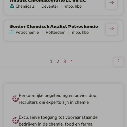
Analist Chromatografie LC en GC
Chemicals
Deventer
mbo, hbo
Senior Chemisch Analist Petrochemie
Petrochemie
Rotterdam
mbo, hbo
1
2
3
4
Persoonlijke begeleiding en advies door
recruiters die experts zijn in chemie
Exclusieve toegang tot vooraanstaande
bedrijven in de chemie, food en farma