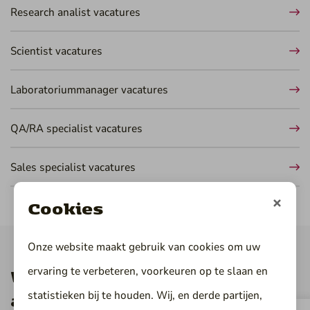
Research analist vacatures
Scientist vacatures
Laboratoriummanager vacatures
QA/RA specialist vacatures
Sales specialist vacatures
Cookies
Onze website maakt gebruik van cookies om uw
ervaring te verbeteren, voorkeuren op te slaan en
Wat verdient een chemisch
statistieken bij te houden. Wij, en derde partijen,
analist?