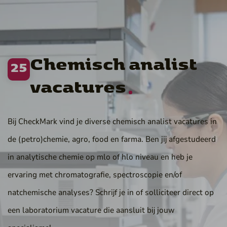
Chemisch analist
25
vacatures
Bij CheckMark vind je diverse chemisch analist vacatures in
de (petro)chemie, agro, food en farma. Ben jij afgestudeerd
in analytische chemie op mlo of hlo niveau en heb je
ervaring met chromatografie, spectroscopie en/of
natchemische analyses? Schrijf je in of solliciteer direct op
een laboratorium vacature die aansluit bij jouw