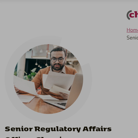
Deventer
hbo, wo
32 - 40 uur
4750 - 6
Hom
Seni
Senior Regulatory Affairs